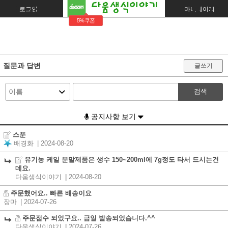
로그인
회원가입
주문조회
마이페이지
5%쿠폰
질문과 답변
글쓰기
검색
공지사항 보기
스푼
배경화
| 2024-08-20
유기농 케일 분말제품은 생수 150~200ml에 7g정도 타서 드시는건
데요.
다움생식이야기
|
2024-08-20
주문했어요.. 빠른 배송이요
장마
| 2024-07-26
주문접수 되었구요.. 금일 발송되었습니다.^^
다움생식이야기
|
2024-07-26