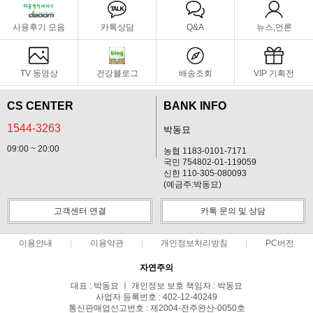
사용후기 모음
카톡상담
Q&A
뉴스,언론
TV 동영상
건강블로그
배송조회
VIP 기획전
CS CENTER
BANK INFO
1544-3263
박동묘
09:00 ~ 20:00
농협 1183-0101-7171
국민 754802-01-119059
신한 110-305-080093
(예금주:박동묘)
고객센터 연결
카톡 문의 및 상담
이용안내
이용약관
개인정보처리방침
PC버전
자연주의
대표 : 박동묘 ㅣ 개인정보 보호 책임자 : 박동묘
사업자 등록번호 : 402-12-40249
통신판매업신고번호 : 제2004-전주완산-0050호