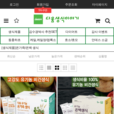
로그인
회원가입
주문조회
마이페이지
5%쿠폰
생식제품
김수경박사 추천SET
다이어트
감사 이벤트
동충하초
케일,케일정/엽록소
효소/효모
안데스 소금
[생식제품]온가족/온백 생식
최신순
낮은가격
높은가격
판매순위
상품명