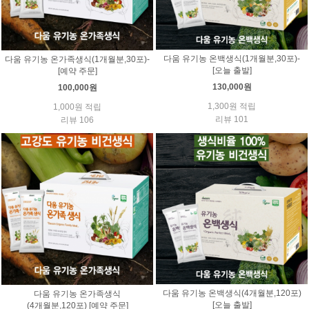
다움 유기농 온백생식(1개월분,30포)-
다움 유기농 온가족생식(1개월분,30포)-
[오늘 출발]
[예약 주문]
130,000원
100,000원
1,300원 적립
1,000원 적립
리뷰 101
리뷰 106
다움 유기농 온백생식(4개월분,120포)
다움 유기농 온가족생식
[오늘 출발]
(4개월분,120포) [예약 주문]