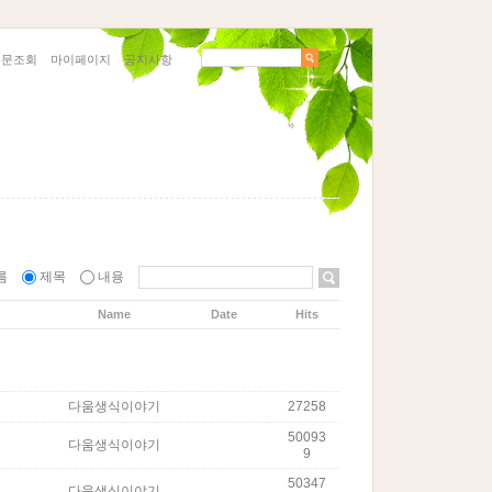
주문조회
마이페이지
공지사항
름
제목
내용
Name
Date
Hits
다움생식이야기
27258
50093
다움생식이야기
9
50347
다움생식이야기