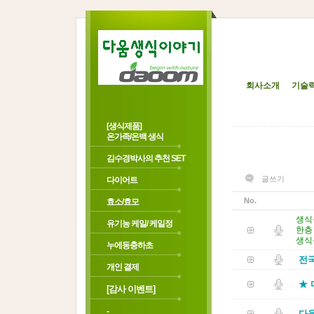
회사소개
기술
[생식제품]
온가족/온백 생식
김수경박사의 추천 SET
글쓰기
다이어트
No.
효소/효모
생식
유기농 케일/ 케일정
한층
생식
누에동충하초
전국
개인 결제
★ 
[감사 이벤트]
-
다