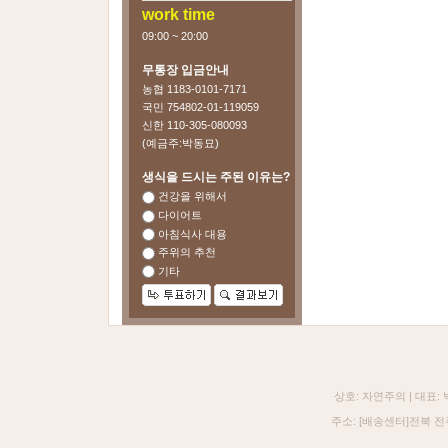
work time
09:00 ~ 20:00
무통장 입금안내
농협 1183-0101-7171
국민 754802-01-119059
신한 110-305-080093
(예금주:박동묘)
생식을 드시는 주된 이유는?
건강을 위해서
다이어트
아침식사 대용
주위의 추천
기타
상호: 자연주의 | 대표:
주소: [배송센터]전북 전