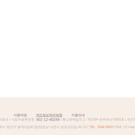
이용약관
개인정보처리방침
이용안내
402-12-40249
 박동묘 | 사업자등록번호:
| 통신판매업신고: 제2004-전주완산-0050호 | 개
주시 완산구 봉곡2길36 [공장]경남 사천시 송포공단길 81-10 |
TEL: 1544-3263
| FAX: | E-mail