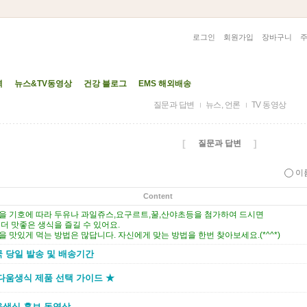
로그인
회원가입
장바구니
력
뉴스&TV동영상
건강 블로그
EMS 해외배송
질문과 답변
뉴스, 언론
TV 동영상
[
]
질문과 답변
이
Content
을 기호에 따라 두유나 과일쥬스,요구르트,꿀,산야초등을 첨가하여 드시면
 더 맛좋은 생식을 즐길 수 있어요.
을 맛있게 먹는 방법은 많답니다. 자신에게 맞는 방법을 한번 찾아보세요.(*^^*)
 당일 발송 및 배송기간
다움생식 제품 선택 가이드 ★
움생식 홍보 동영상