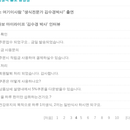
c 여기이사람 "생식전문가 김수경박사" 출연
보 마이라이프 '김수경 박사' 인터뷰
문확인
주문접수 되었구요... 금일 발송되었습니다.
금 사용문의
주문시 적립금 사용하여 결제하실수 있습니다.
퇴처리
회원탈퇴 처리 되었습니다. 감사합니다.
쿠폰은 어떻게 사용하나요?
상품상세 설명내에서 5%쿠폰을 다운받을수 있습니다.
을 하루 한끼만 섭취하는건가요.?
건강유지의 목적으로 하루 1끼생식, 2끼는 일반식사 하시면 되구요.
4
[처음]
1
2
3
5
6
7
8
9
10
[다