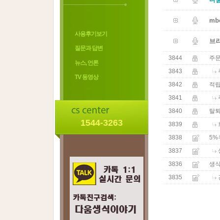
mb
사용후기보기
브라
질문과 답변
3844
주
뉴스, 언론
3843
TV 동영상
3842
적립
3841
3840
탈
1544-3263
3839
3838
5%
3837
3836
생식
3835