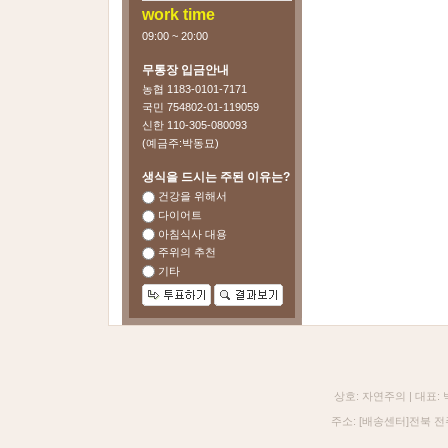
work time
09:00 ~ 20:00
무통장 입금안내
농협 1183-0101-7171
국민 754802-01-119059
신한 110-305-080093
(예금주:박동묘)
생식을 드시는 주된 이유는?
건강을 위해서
다이어트
아침식사 대용
주위의 추천
기타
상호: 자연주의 | 대표:
주소: [배송센터]전북 전