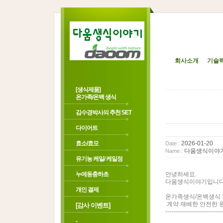
회사소개
기술
[생식제품]
온가족/온백 생식
김수경박사의 추천 SET
다이어트
효소/효모
2026-01-20
Date :
다움생식이야
Name :
유기농 케일/ 케일정
누에동충하초
안녕하세요.
다움생식이야기입니다
개인 결제
온가족생식/온백생식 
계약 재배한 안전한 
[감사 이벤트]
-----------------------------
-