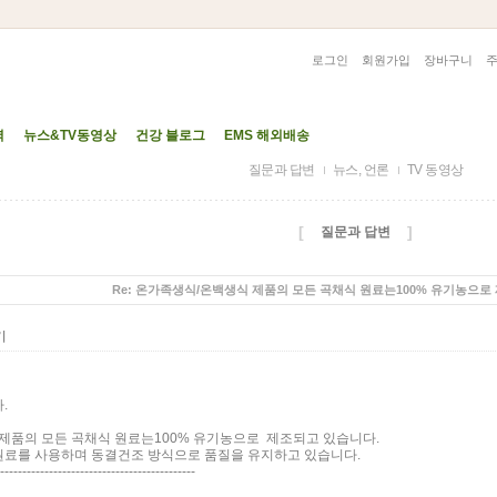
로그인
회원가입
장바구니
력
뉴스&TV동영상
건강 블로그
EMS 해외배송
질문과 답변
뉴스, 언론
TV 동영상
[
]
질문과 답변
Re: 온가족생식/온백생식 제품의 모든 곡채식 원료는100% 유기농으로
기
.
제품의 모든 곡채식 원료는100% 유기농으로 제조되고 있습니다.
원료를 사용하며 동결건조 방식으로 품질을 유지하고 있습니다.
--------------------------------------------