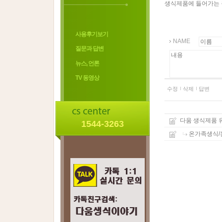
생식제품에 들어가는 
사용후기보기
NAME
질문과 답변
뉴스, 언론
TV 동영상
수정
삭제
답변
다움 생식제품 
1544-3263
온가족생식/