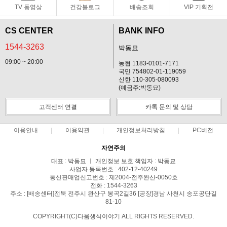
TV 동영상
건강블로그
배송조회
VIP 기획전
CS CENTER
BANK INFO
1544-3263
박동묘
09:00 ~ 20:00
농협 1183-0101-7171
국민 754802-01-119059
신한 110-305-080093
(예금주:박동묘)
고객센터 연결
카톡 문의 및 상담
이용안내
이용약관
개인정보처리방침
PC버전
자연주의
대표 : 박동묘 ㅣ 개인정보 보호 책임자 : 박동묘
사업자 등록번호 : 402-12-40249
통신판매업신고번호 : 제2004-전주완산-0050호
전화 : 1544-3263
주소 : [배송센터]전북 전주시 완산구 봉곡2길36 [공장]경남 사천시 송포공단길
81-10
COPYRIGHT(C)다움생식이야기 ALL RIGHTS RESERVED.