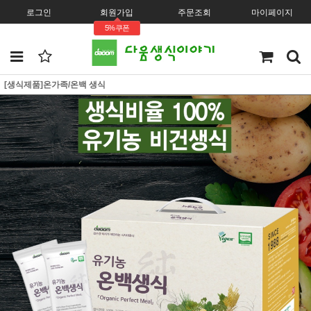
로그인
회원가입
주문조회
마이페이지
5%쿠폰
[생식제품]온가족/온백 생식