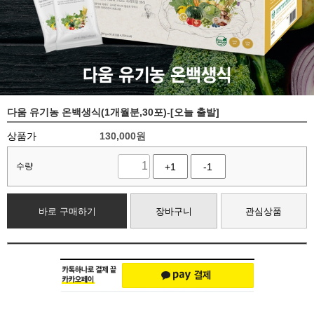
다움 유기농 온백생식(1개월분,30포)-[오늘 출발]
상품가
130,000
원
수량
+1
-1
바로 구매하기
장바구니
관심상품